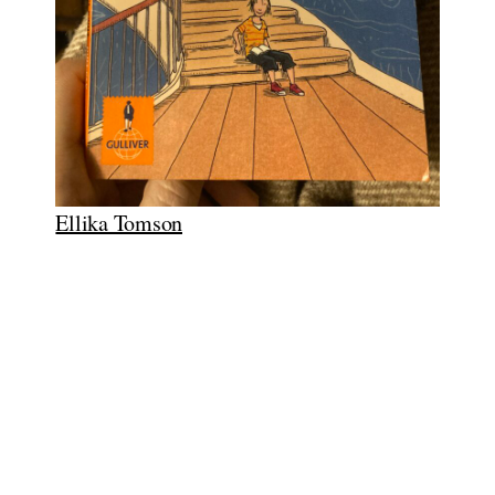
Ellika Tomson
Alltag
ab 6
ab 5
Eichhörnchen
Achtsamkeit
Dinosaurier
Familie
Fantasie
Fremde
Entdecken
Freundschaft
für alle
Fuchs
Fußball
Geschwister
Gemeinschaft
Gefühle