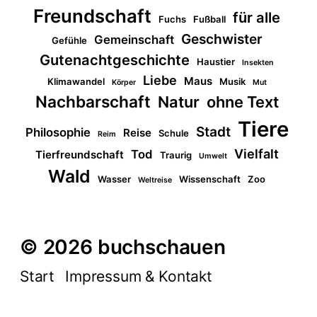
Freundschaft
für alle
Fuchs
Fußball
Geschwister
Gemeinschaft
Gefühle
Gutenachtgeschichte
Haustier
Insekten
Liebe
Maus
Klimawandel
Musik
Körper
Mut
Nachbarschaft
Natur
ohne Text
Tiere
Stadt
Philosophie
Reise
Schule
Reim
Vielfalt
Tod
Tierfreundschaft
Traurig
Umwelt
Wald
Wasser
Wissenschaft
Zoo
Weltreise
© 2026 buchschauen
Start
Impressum & Kontakt
Datenschutz