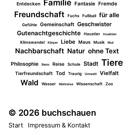
Familie
Fantasie
Fremde
Entdecken
Freundschaft
für alle
Fuchs
Fußball
Geschwister
Gemeinschaft
Gefühle
Gutenachtgeschichte
Haustier
Insekten
Liebe
Maus
Klimawandel
Musik
Körper
Mut
Nachbarschaft
Natur
ohne Text
Tiere
Stadt
Philosophie
Reise
Schule
Reim
Vielfalt
Tod
Tierfreundschaft
Traurig
Umwelt
Wald
Wasser
Wissenschaft
Zoo
Weltreise
© 2026 buchschauen
Start
Impressum & Kontakt
Datenschutz