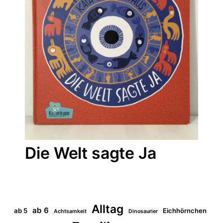
Die Welt sagte Ja
Alltag
ab 6
ab 5
Eichhörnchen
Achtsamkeit
Dinosaurier