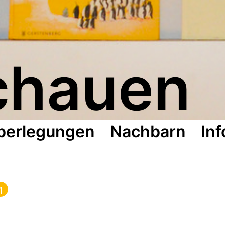
chauen
berlegungen
Nachbarn
Inf
1