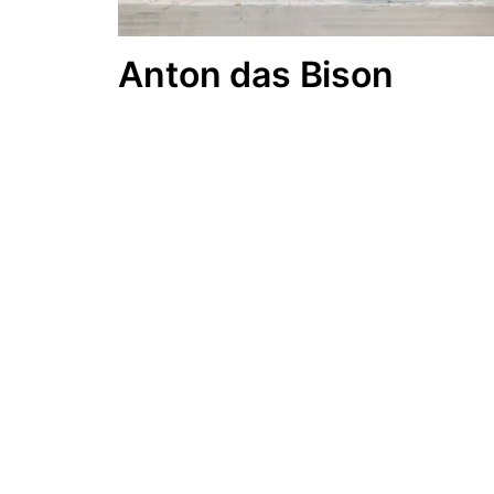
Anton das Bison
ab 
ab 5
Fantas
Gemeins
Klimawa
o
Tierf