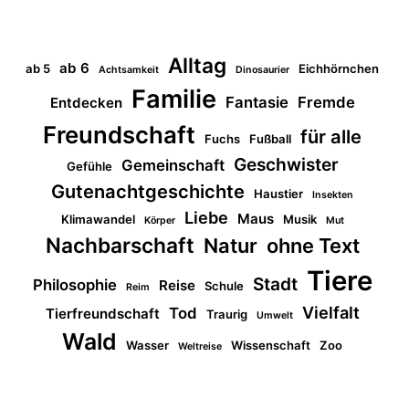
Alltag
ab 6
ab 5
Eichhörnchen
Achtsamkeit
Dinosaurier
Familie
Fantasie
Fremde
Entdecken
Freundschaft
für alle
Fuchs
Fußball
Geschwister
Gemeinschaft
Gefühle
Gutenachtgeschichte
Haustier
Insekten
Liebe
Maus
Klimawandel
Musik
Körper
Mut
Nachbarschaft
Natur
ohne Text
Tiere
Stadt
Philosophie
Reise
Schule
Reim
Vielfalt
Tod
Tierfreundschaft
Traurig
Umwelt
Wald
Wasser
Wissenschaft
Zoo
Weltreise