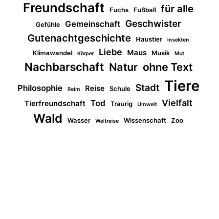
Freundschaft
für alle
Fuchs
Fußball
Geschwister
Gemeinschaft
Gefühle
Gutenachtgeschichte
Haustier
Insekten
Liebe
Maus
Klimawandel
Musik
Körper
Mut
Nachbarschaft
Natur
ohne Text
Tiere
Stadt
Philosophie
Reise
Schule
Reim
Vielfalt
Tod
Tierfreundschaft
Traurig
Umwelt
Wald
Wasser
Wissenschaft
Zoo
Weltreise
© 2026 buchschauen
Start
Impressum & Kontakt
Datenschutz