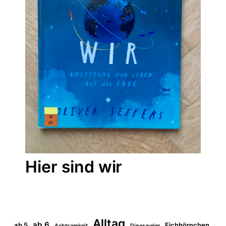
Hier sind wir
Alltag
ab 6
ab 5
Eichhörnchen
Achtsamkeit
Dinosaurier