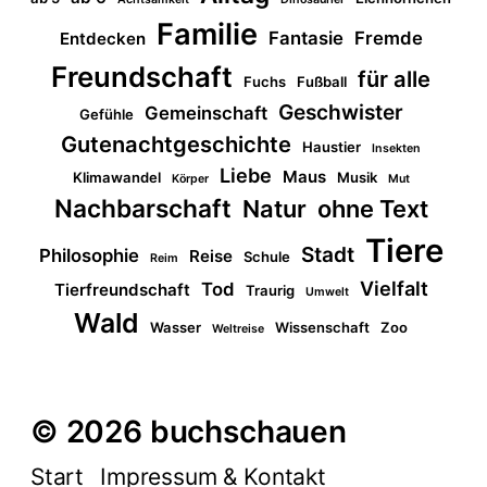
Familie
Fantasie
Fremde
Entdecken
Freundschaft
für alle
Fuchs
Fußball
Geschwister
Gemeinschaft
Gefühle
Gutenachtgeschichte
Haustier
Insekten
Liebe
Maus
Klimawandel
Musik
Körper
Mut
Nachbarschaft
Natur
ohne Text
Tiere
Stadt
Philosophie
Reise
Schule
Reim
Vielfalt
Tod
Tierfreundschaft
Traurig
Umwelt
Wald
Wasser
Wissenschaft
Zoo
Weltreise
© 2026 buchschauen
Start
Impressum & Kontakt